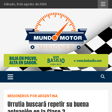
Skip
Sábado, 8 de agosto de 2026
to
content
Si hay ruido de motores ahí estaremos
Mundo Motor Misiones
MISIONEROS POR ARGENTINA
Urrutia buscará repetir su buena
actuación en la Clase 3