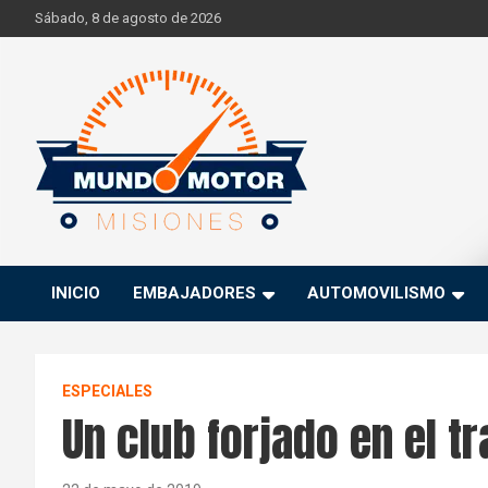
Skip
Sábado, 8 de agosto de 2026
to
content
Si hay ruido de motores ahí estaremos
Mundo Motor Misiones
INICIO
EMBAJADORES
AUTOMOVILISMO
ESPECIALES
Un club forjado en el t