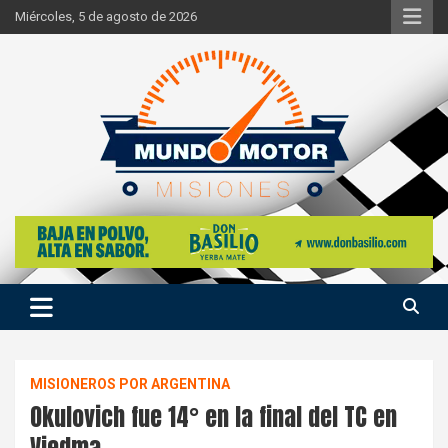
Skip
Miércoles, 5 de agosto de 2026
to
content
Si hay ruido de motores ahí estaremos
Mundo Motor Misiones
MISIONEROS POR ARGENTINA
Okulovich fue 14° en la final del TC en
Viedma