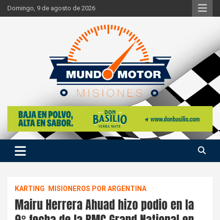
Skip
Domingo, 9 de agosto de 2026
to
content
Si hay ruido de motores ahí estaremos
Mundo Motor Misiones
KARTING
MISIONEROS POR ARGENTINA
Mairu Herrera Ahuad hizo podio en la
9° fecha de la RMC Grand National en