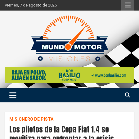
Skip
Viernes, 7 de agosto de 2026
to
content
Si hay ruido de motores ahí estaremos
Mundo Motor Misiones
MISIONERO DE PISTA
Los pilotos de la Copa Fiat 1.4 se
moviliza para enfrentar a la crisis