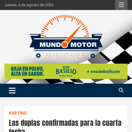
Skip
Jueves, 6 de agosto de 2026
to
content
Si hay ruido de motores ahí estaremos
Mundo Motor Misiones
KARTING
Las duplas confirmadas para la cuarta
fecha