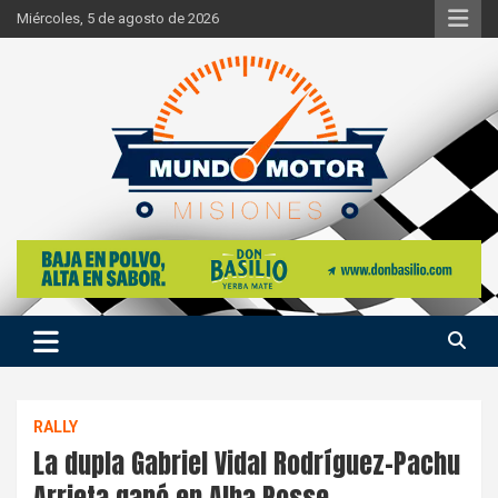
Skip
Miércoles, 5 de agosto de 2026
to
content
Si hay ruido de motores ahí estaremos
Mundo Motor Misiones
RALLY
La dupla Gabriel Vidal Rodríguez-Pachu
Arrieta ganó en Alba Posse