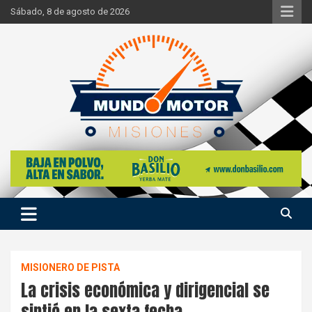
Skip
Sábado, 8 de agosto de 2026
to
content
Si hay ruido de motores ahí estaremos
Mundo Motor Misiones
MISIONERO DE PISTA
La crisis económica y dirigencial se
sintió en la sexta fecha