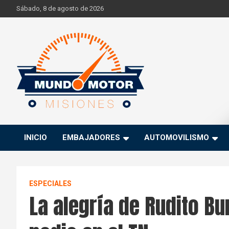
Skip
Sábado, 8 de agosto de 2026
to
content
Si hay ruido de motores ahí estaremos
Mundo Motor Misiones
INICIO
EMBAJADORES
AUTOMOVILISMO
ESPECIALES
La alegría de Rudito Bu