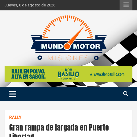
Skip
Jueves, 6 de agosto de 2026
to
content
Si hay ruido de motores ahí estaremos
Mundo Motor Misiones
RALLY
Gran rampa de largada en Puerto
Libertad