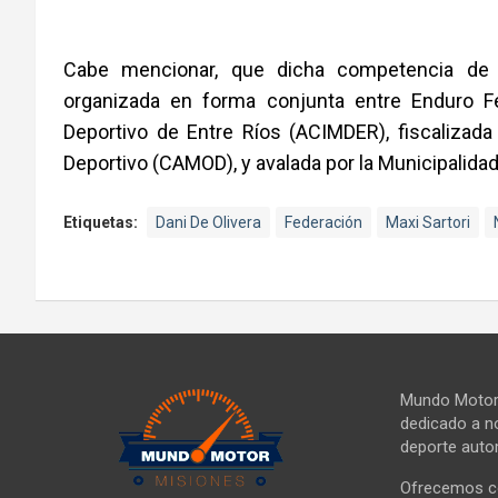
Cabe mencionar, que dicha competencia de m
organizada en forma conjunta entre Enduro Fe
Deportivo de Entre Ríos (ACIMDER), fiscalizad
Deportivo (CAMOD), y avalada por la Municipalida
Etiquetas:
Dani De Olivera
Federación
Maxi Sartori
Mundo Motor 
dedicado a no
deporte autom
Ofrecemos co