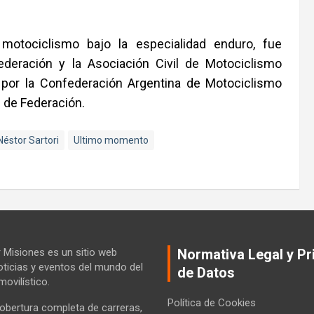
otociclismo bajo la especialidad enduro, fue
deración y la Asociación Civil de Motociclismo
a por la Confederación Argentina de Motociclismo
d de Federación.
Néstor Sartori
Ultimo momento
Misiones es un sitio web
Normativa Legal y Pr
ticias y eventos del mundo del
de Datos
ovilístico.
Política de Cookies
bertura completa de carreras,