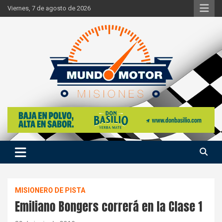
Skip
Viernes, 7 de agosto de 2026
to
content
Si hay ruido de motores ahí estaremos
Mundo Motor Misiones
MISIONERO DE PISTA
Emiliano Bongers correrá en la Clase 1