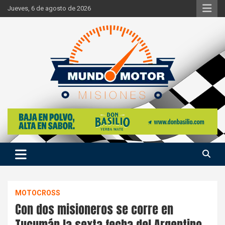
Skip
Jueves, 6 de agosto de 2026
to
content
Si hay ruido de motores ahí estaremos
Mundo Motor Misiones
MOTOCROSS
Con dos misioneros se corre en
Tucumán la sexta fecha del Argentino