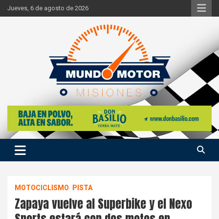
Skip
Jueves, 6 de agosto de 2026
to
content
Si hay ruido de motores ahí estaremos
Mundo Motor Misiones
MOTOCICLISMO
PISTA
Zapaya vuelve al Superbike y el Nexo
Sports estará con dos motos en