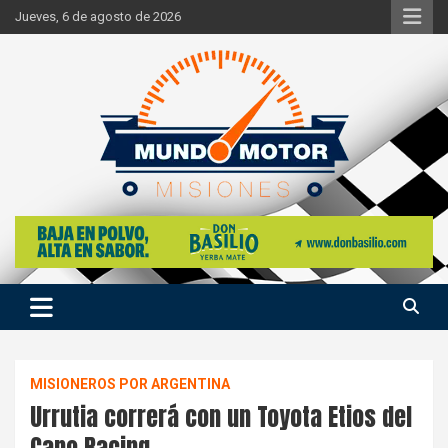
Skip
Jueves, 6 de agosto de 2026
to
content
Si hay ruido de motores ahí estaremos
Mundo Motor Misiones
MISIONEROS POR ARGENTINA
Urrutia correrá con un Toyota Etios del
Cano Racing