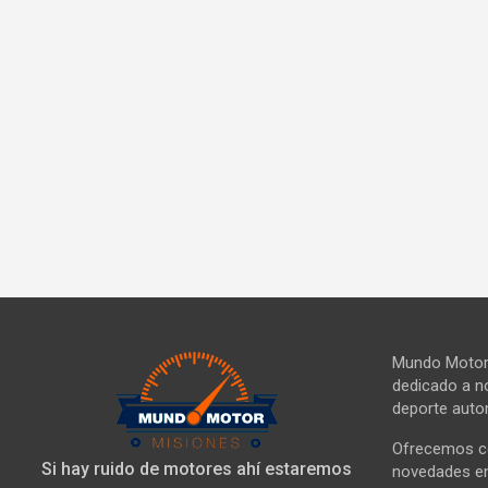
Mundo Motor 
dedicado a no
deporte autom
Ofrecemos co
Si hay ruido de motores ahí estaremos
novedades en 