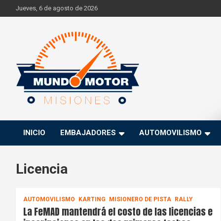
Skip
Jueves, 6 de agosto de 2026
to
content
Si hay ruido de motores ahí estaremos
Mundo Motor Misiones
INICIO
EMBAJADORES
AUTOMOVILISMO
Licencia
AUTOMOVILISMO
KARTING
MISIONERO DE PISTA
RALLY
La FeMAD mantendrá el costo de las licencias e