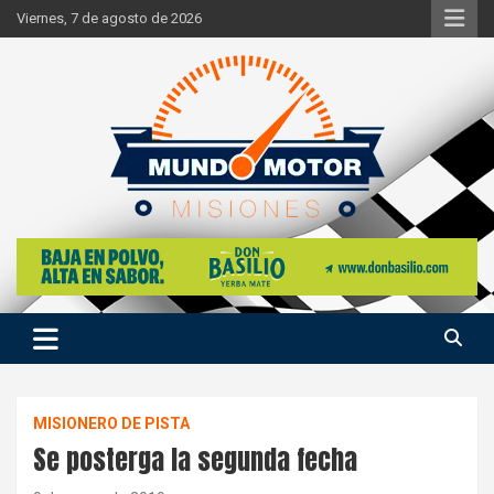
Skip
Viernes, 7 de agosto de 2026
to
content
Si hay ruido de motores ahí estaremos
Mundo Motor Misiones
MISIONERO DE PISTA
Se posterga la segunda fecha