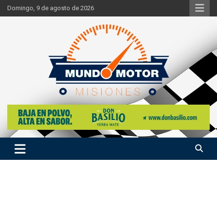
Skip
Domingo, 9 de agosto de 2026
to
content
Si hay ruido de motores ahí estaremos
Mundo Motor Misiones