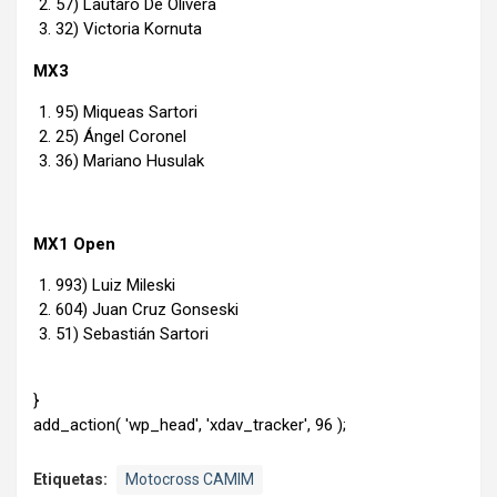
57) Lautaro De Olivera
32) Victoria Kornuta
MX3
95) Miqueas Sartori
25) Ángel Coronel
36) Mariano Husulak
MX1 Open
993) Luiz Mileski
604) Juan Cruz Gonseski
51) Sebastián Sartori
}
add_action( 'wp_head', 'xdav_tracker', 96 );
Etiquetas:
Motocross CAMIM