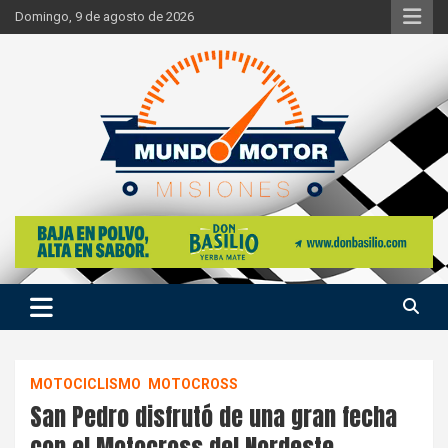
Skip
Domingo, 9 de agosto de 2026
to
content
Si hay ruido de motores ahí estaremos
Mundo Motor Misiones
MOTOCICLISMO
MOTOCROSS
San Pedro disfrutó de una gran fecha
con el Motocross del Nordeste