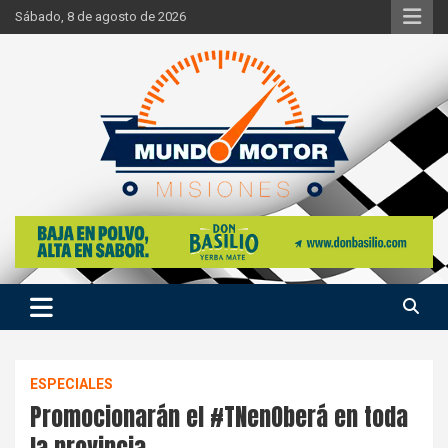
Skip
Sábado, 8 de agosto de 2026
to
content
Si hay ruido de motores ahí estaremos
Mundo Motor Misiones
ESPECIALES
Promocionarán el #TNenOberá en toda
la provincia