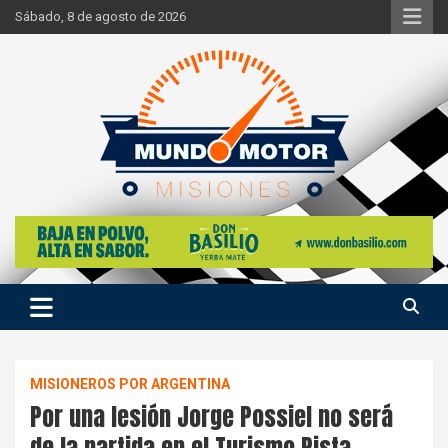
Skip
Sábado, 8 de agosto de 2026
to
content
Si hay ruido de motores ahí estaremos
Mundo Motor Misiones
MISIONEROS POR ARGENTINA
Por una lesión Jorge Possiel no será
de la partida en el Turismo Pista