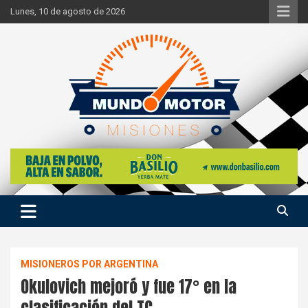
Skip
Lunes, 10 de agosto de 2026
to
content
Si hay ruido de motores ahí estaremos
Mundo Motor Misiones
MISIONEROS POR ARGENTINA
Okulovich mejoró y fue 17° en la
clasificación del TC