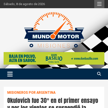
Skip
Sábado, 8 de agosto de 2026
to
content
Si hay ruido de motores ahí estaremos
Mundo Motor Misiones
MISIONEROS POR ARGENTINA
Okulovich fue 30° en el primer ensayo
y por los vientos se suspendió la