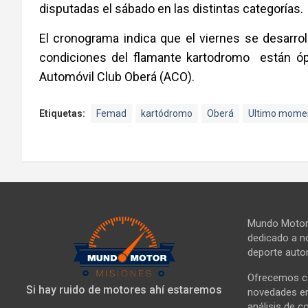
disputadas el sábado en las distintas categorías.
El cronograma indica que el viernes se desarroll
condiciones del flamante kartodromo están ópt
Automóvil Club Oberá (ACO).
Etiquetas:
Femad
kartódromo
Oberá
Ultimo mome
Mundo Motor 
dedicado a no
deporte autom
Ofrecemos co
Si hay ruido de motores ahí estaremos
novedades en 
análisis de c