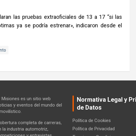
aran las pruebas extraoficiales de 13 a 17 “si las
imas ya se podría estrenar», indicaron desde el
nto
Misiones es un sitio web
Normativa Legal y Pr
ticias y eventos del mundo del
de Datos
ovilístico.
Política de Cookies
bertura completa de carreras,
Política de Privacidad
la industria automotriz,
ompeticiones y entrevistas