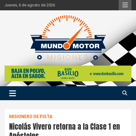
Skip
Jueves, 6 de agosto de 2026
to
content
Si hay ruido de motores ahí estaremos
Mundo Motor Misiones
MISIONERO DE PISTA
Nicolás Vivero retorna a la Clase 1 en
Apóstoles