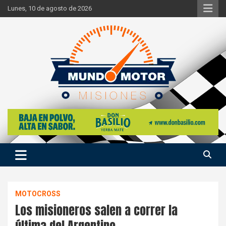
Skip
Lunes, 10 de agosto de 2026
to
content
Si hay ruido de motores ahí estaremos
Mundo Motor Misiones
MOTOCROSS
Los misioneros salen a correr la
última del Argentino