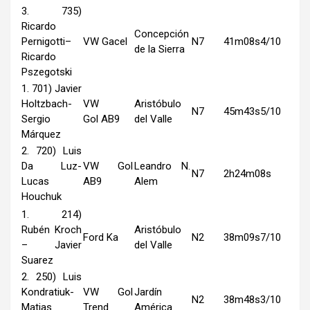
3. 735)
Ricardo
Concepción
Pernigotti–
VW Gacel
N7
41m08s4/10
de la Sierra
Ricardo
Pszegotski
1. 701) Javier
Holtzbach-
VW
Aristóbulo
N7
45m43s5/10
Sergio
Gol AB9
del Valle
Márquez
2. 720) Luis
Da Luz-
VW Gol
Leandro N.
N7
2h24m08s
Lucas
AB9
Alem
Houchuk
1. 214)
Rubén Kroch
Aristóbulo
Ford Ka
N2
38m09s7/10
– Javier
del Valle
Suarez
2. 250) Luis
Kondratiuk-
VW Gol
Jardín
N2
38m48s3/10
Matias
Trend
América