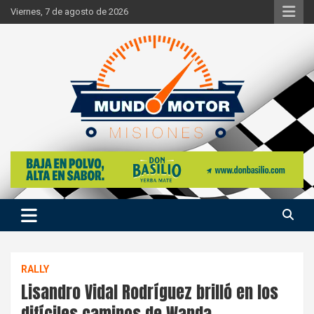
Skip
Viernes, 7 de agosto de 2026
to
content
Si hay ruido de motores ahí estaremos
Mundo Motor Misiones
RALLY
Lisandro Vidal Rodríguez brilló en los
difíciles caminos de Wanda