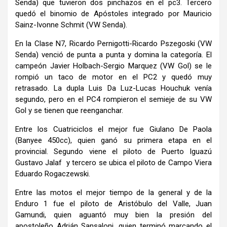
Senda) que tuvieron dos pinchazos en el pc3. Tercero
quedó el binomio de Apóstoles integrado por Mauricio
Sainz-Ivonne Schmit (VW Senda).
En la Clase N7, Ricardo Pernigotti-Ricardo Pszegoski (VW
Senda) venció de punta a punta y domina la categoría. El
campeón Javier Holbach-Sergio Marquez (VW Gol) se le
rompió un taco de motor en el PC2 y quedó muy
retrasado. La dupla Luis Da Luz-Lucas Houchuk venía
segundo, pero en el PC4 rompieron el semieje de su VW
Gol y se tienen que reenganchar.
Entre los Cuatriciclos el mejor fue Giulano De Paola
(Banyee 450cc), quien ganó su primera etapa en el
provincial. Segundo viene el piloto de Puerto Iguazú
Gustavo Jalaf y tercero se ubica el piloto de Campo Viera
Eduardo Rogaczewski.
Entre las motos el mejor tiempo de la general y de la
Enduro 1 fue el piloto de Aristóbulo del Valle, Juan
Gamundi, quien aguantó muy bien la presión del
apostoleño Adrián Sansaloni, quien terminó marcando el