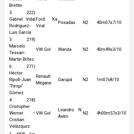
Brettin
5. 222)
Gabriel Vidal
Ford Ka
Posadas
N2
40m07s7/10
Rodríguez-
Viral
Luis García
3. 219)
Marcelo
VW Gol
Wanda
N2
40m49s3/10
Tessari-
Martín Brítez
6. 271)
Héctor
Renault
Ripoll-Juan
Garupá
N2
1m07s8/10
Mégane
“Pimpi”
Gómez
4. 218)
Cristopher
Leandro N.
Werner –
VW Gol
N2
4h00m57s3/10
Aelm
Cristian
Velázquez
1. 684) Ivo