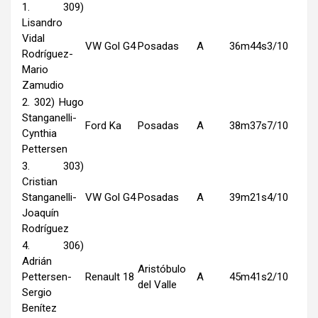
1. 309)
Lisandro
Vidal
VW Gol G4
Posadas
A
36m44s3/10
Rodríguez-
Mario
Zamudio
2. 302) Hugo
Stanganelli-
Ford Ka
Posadas
A
38m37s7/10
Cynthia
Pettersen
3. 303)
Cristian
Stanganelli-
VW Gol G4
Posadas
A
39m21s4/10
Joaquín
Rodríguez
4. 306)
Adrián
Aristóbulo
Pettersen-
Renault 18
A
45m41s2/10
del Valle
Sergio
Benítez