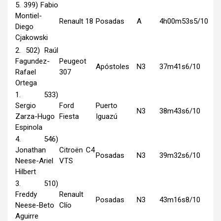
5. 399) Fabio
Montiel-
Renault 18
Posadas
A
4h00m53s5/10
Diego
Cjakowski
2. 502) Raúl
Fagundez-
Peugeot
Apóstoles
N3
37m41s6/10
Rafael
307
Ortega
1. 533)
Sergio
Ford
Puerto
N3
38m43s6/10
Zarza-Hugo
Fiesta
Iguazú
Espinola
4. 546)
Jonathan
Citroën C4
Posadas
N3
39m32s6/10
Neese-Ariel
VTS
Hilbert
3. 510)
Freddy
Renault
Posadas
N3
43m16s8/10
Neese-Beto
Clío
Aguirre