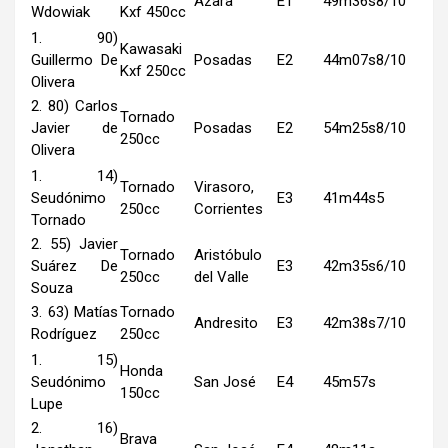
Azara
E1
49m36s8/10
Wdowiak
Kxf 450cc
1. 90)
Kawasaki
Guillermo De
Posadas
E2
44m07s8/10
Kxf 250cc
Olivera
2. 80) Carlos
Tornado
Javier de
Posadas
E2
54m25s8/10
250cc
Olivera
1. 14)
Tornado
Virasoro,
Seudónimo
E3
41m44s5
250cc
Corrientes
Tornado
2. 55) Javier
Tornado
Aristóbulo
Suárez De
E3
42m35s6/10
250cc
del Valle
Souza
3. 63) Matías
Tornado
Andresito
E3
42m38s7/10
Rodríguez
250cc
1. 15)
Honda
Seudónimo
San José
E4
45m57s
150cc
Lupe
2. 16)
Brava