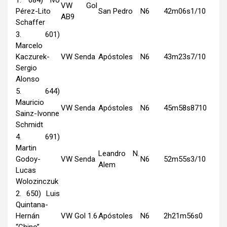
VW Gol
Pérez-Lito
San Pedro
N6
42m06s1/10
AB9
Schaffer
3. 601)
Marcelo
Kaczurek-
VW Senda
Apóstoles
N6
43m23s7/10
Sergio
Alonso
5. 644)
Mauricio
VW Senda
Apóstoles
N6
45m58s8710
Sainz-Ivonne
Schmidt
4. 691)
Martin
Leandro N.
Godoy-
VW Senda
N6
52m55s3/10
Alem
Lucas
Wolozinczuk
2. 650) Luis
Quintana-
Hernán
VW Gol 1.6
Apóstoles
N6
2h21m56s0
“Chino”