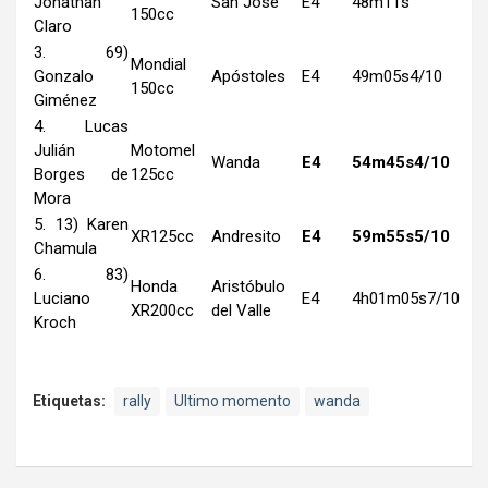
Jonathan
San José
E4
48m11s
150cc
Claro
3. 69)
Mondial
Gonzalo
Apóstoles
E4
49m05s4/10
150cc
Giménez
4. Lucas
Julián
Motomel
Wanda
E4
54m45s4/10
Borges de
125cc
Mora
5. 13) Karen
XR125cc
Andresito
E4
59m55s5/10
Chamula
6. 83)
Honda
Aristóbulo
Luciano
E4
4h01m05s7/10
XR200cc
del Valle
Kroch
Etiquetas:
rally
Ultimo momento
wanda