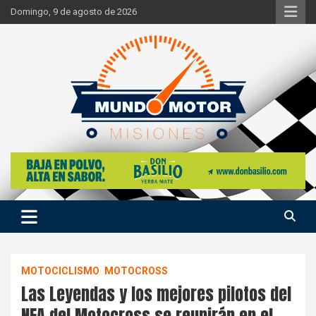
Skip
Domingo, 9 de agosto de 2026
to
content
Si hay ruido de motores ahí estaremos
Mundo Motor Misiones
MOTOCICLISMO
MOTOCROSS
Las Leyendas y los mejores pilotos del
NEA del Motocross se reunirán en el