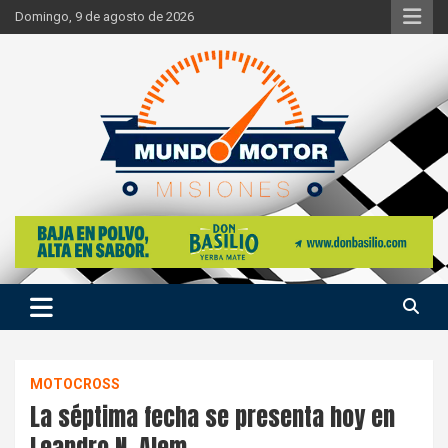
Skip
Domingo, 9 de agosto de 2026
to
content
Si hay ruido de motores ahí estaremos
Mundo Motor Misiones
MOTOCROSS
La séptima fecha se presenta hoy en
Leandro N. Alem