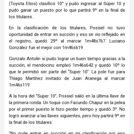
(Toyota Etios) clasificó 10° y pudo ingresar al Súper 10 y
pudo ganar un puesto por lo que partirá 9º en la final de
los titulares.
En la clasificación de los titulares, Possiel no tuvo
oportunidad de entrar en succión y eso se vio reflejado en
el registro, quedó 29º al marcar 1m48s767. Luciano
González fue el mejor con 1m46s619.
Gonzalo Antolin si pudo lograr un buen tiempo gracias a la
succión, el mendocino empleó 1m46s642 y quedó 10º lo
que le permitió ser parte del “Super 10”. La pole fue para
Thiago Martínez invitado de Juan Aranega al marcar
1m46s119.
A la hora del “Super 10”, Possiel salió en la última llave de
la primera ronda. Un toque con Facundo Chapur en la pelea
por el primer puesto le hizo perder tiempo y quedó 3º. No
logró avanzar a las llaves siguientes, pero hoy partirá 9º en
la final de los titulares.
“No pude entrar en succión en mi clasificación por eso