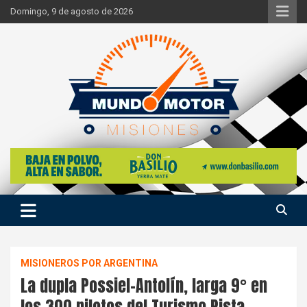
Skip
Domingo, 9 de agosto de 2026
to
content
Si hay ruido de motores ahí estaremos
Mundo Motor Misiones
MISIONEROS POR ARGENTINA
La dupla Possiel-Antolín, larga 9° en
los 300 pilotos del Turismo Pista