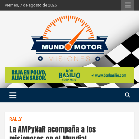
Skip
Viernes, 7 de agosto de 2026
to
content
Si hay ruido de motores ahí estaremos
Mundo Motor Misiones
RALLY
La AMPyNaR acompaña a los
misioneros en el Mundial