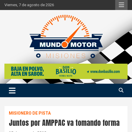
Skip
Viernes, 7 de agosto de 2026
to
content
Si hay ruido de motores ahí estaremos
Mundo Motor Misiones
MISIONERO DE PISTA
Juntos por AMPPAC va tomando forma