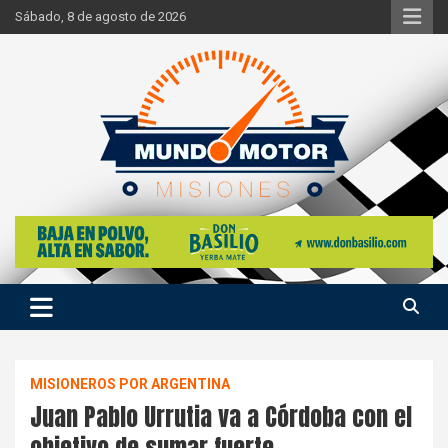
Skip
Sábado, 8 de agosto de 2026
to
content
Si hay ruido de motores ahí estaremos
Mundo Motor Misiones
MISIONEROS POR ARGENTINA
Juan Pablo Urrutia va a Córdoba con el
objetivo de sumar fuerte