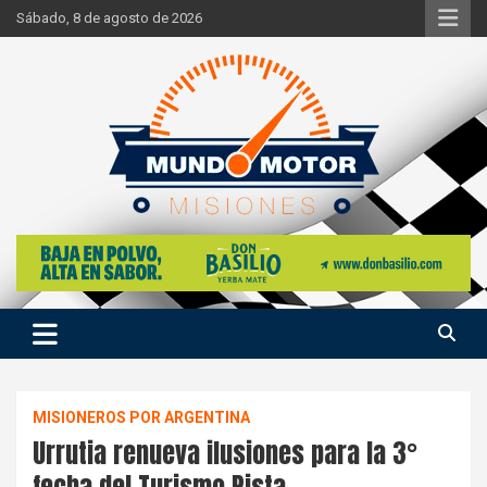
Skip
Sábado, 8 de agosto de 2026
to
content
Si hay ruido de motores ahí estaremos
Mundo Motor Misiones
MISIONEROS POR ARGENTINA
Urrutia renueva ilusiones para la 3°
fecha del Turismo Pista