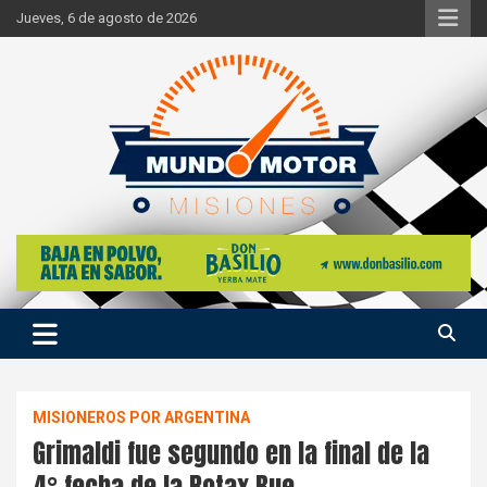
Skip
Jueves, 6 de agosto de 2026
to
content
Si hay ruido de motores ahí estaremos
Mundo Motor Misiones
MISIONEROS POR ARGENTINA
Grimaldi fue segundo en la final de la
4° fecha de la Rotax Bue