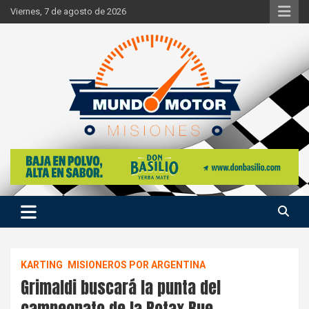
Skip
Viernes, 7 de agosto de 2026
to
content
Si hay ruido de motores ahí estaremos
Mundo Motor Misiones
KARTING
MISIONEROS POR ARGENTINA
Grimaldi buscará la punta del
campeonato de la Rotax Bue