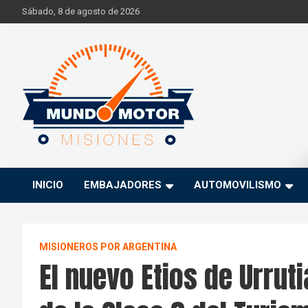
Skip
Sábado, 8 de agosto de 2026
to
content
Si hay ruido de motores ahí estaremos
Mundo Motor Misiones
INICIO
EMBAJADORES
AUTOMOVILISMO
MISIONEROS POR ARGENTINA
El nuevo Etios de Urruti