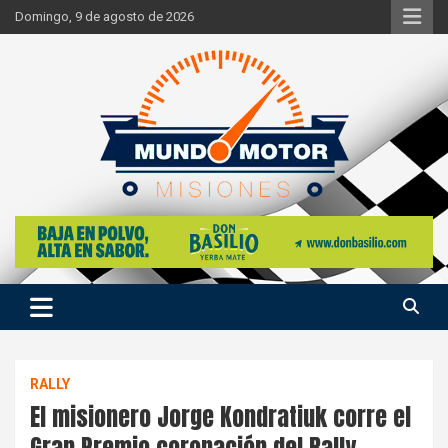
Skip
Domingo, 9 de agosto de 2026
to
content
Si hay ruido de motores ahí estaremos
Mundo Motor Misiones
RALLY
El misionero Jorge Kondratiuk corre el
Gran Premio coronación del Rally