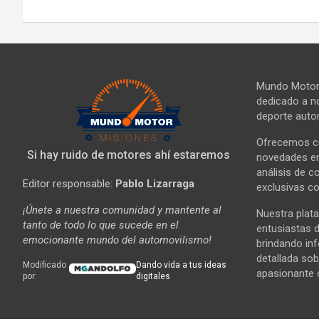
Mundo Motor 
dedicado a no
deporte autom
Ofrecemos co
Si hay ruido de motores ahí estaremos
novedades en 
análisis de c
Editor responsable:
Pablo Lizarraga
exclusivas co
¡Únete a nuestra comunidad y mantente al
Nuestra plata
tanto de todo lo que sucede en el
entusiastas d
emocionante mundo del automovilismo!
brindando in
detallada sob
Modificado
Dando vida a tus ideas
apasionante 
por:
digitales