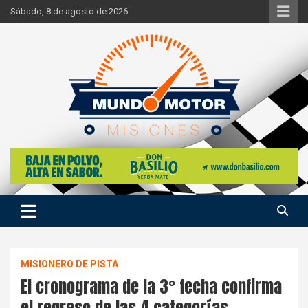
Skip
Sábado, 8 de agosto de 2026
to
content
Si hay ruido de motores ahí estaremos
Mundo Motor Misiones
MISIONERO DE PISTA
El cronograma de la 3° fecha confirma
el regreso de las 4 categorías