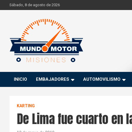
Skip
Sábado, 8 de agosto de 2026
to
content
Si hay ruido de motores ahí estaremos
Mundo Motor Misiones
INICIO
EMBAJADORES
AUTOMOVILISMO
KARTING
De Lima fue cuarto en l