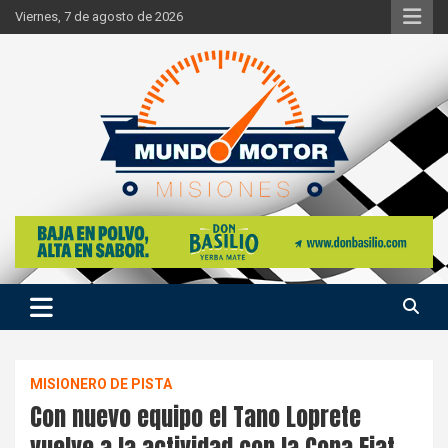
Skip
Viernes, 7 de agosto de 2026
to
content
Si hay ruido de motores ahí estaremos
Mundo Motor Misiones
MISIONERO DE PISTA
Con nuevo equipo el Tano Loprete
vuelve a la actividad con la Copa Fiat