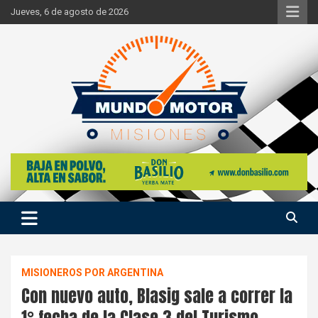
Skip
Jueves, 6 de agosto de 2026
to
content
Si hay ruido de motores ahí estaremos
Mundo Motor Misiones
MISIONEROS POR ARGENTINA
Con nuevo auto, Blasig sale a correr la
1° fecha de la Clase 3 del Turismo