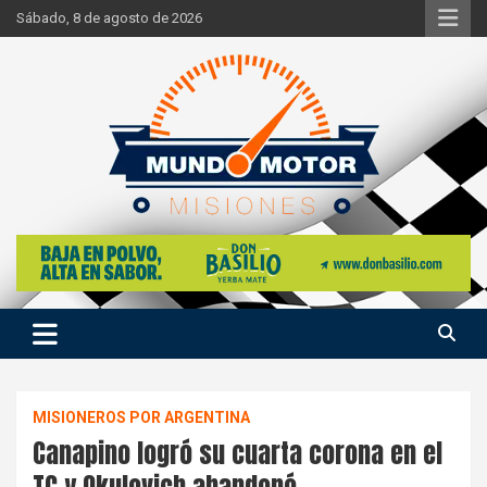
Skip
Sábado, 8 de agosto de 2026
to
content
Si hay ruido de motores ahí estaremos
Mundo Motor Misiones
MISIONEROS POR ARGENTINA
Canapino logró su cuarta corona en el
TC y Okulovich abandonó