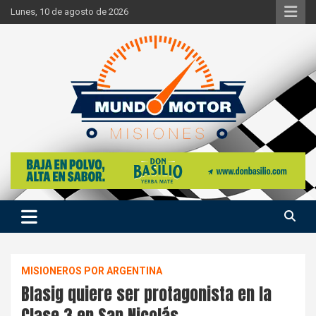
Skip
Lunes, 10 de agosto de 2026
to
content
Si hay ruido de motores ahí estaremos
Mundo Motor Misiones
MISIONEROS POR ARGENTINA
Blasig quiere ser protagonista en la
Clase 3 en San Nicolás