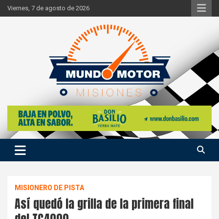
Skip
Viernes, 7 de agosto de 2026
to
content
Si hay ruido de motores ahí estaremos
Mundo Motor Misiones
MISIONERO DE PISTA
Así quedó la grilla de la primera final
del TC4000