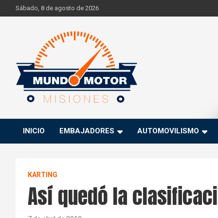
Skip
Sábado, 8 de agosto de 2026
to
content
Si hay ruido de motores ahí estaremos
Mundo Motor Misiones
INICIO
EMBAJADORES
AUTOMOVILISMO
KARTING
Así quedó la clasificac