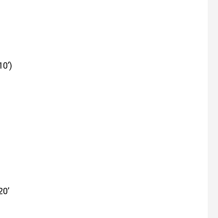
10’)
20’