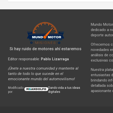
Mundo Motor 
dedicado a no
deporte autom
Ofrecemos co
Si hay ruido de motores ahí estaremos
novedades en 
análisis de c
Editor responsable:
Pablo Lizarraga
exclusivas co
¡Únete a nuestra comunidad y mantente al
Nuestra plata
tanto de todo lo que sucede en el
entusiastas d
emocionante mundo del automovilismo!
brindando in
detallada sob
Modificado
Dando vida a tus ideas
apasionante 
por:
digitales