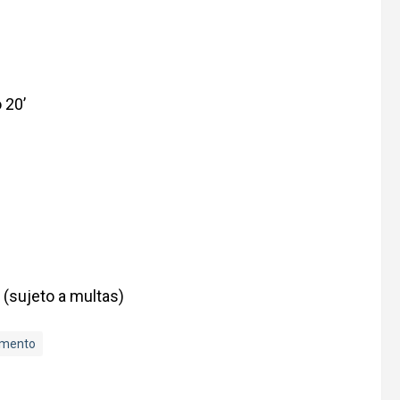
 20’
 (sujeto a multas)
omento