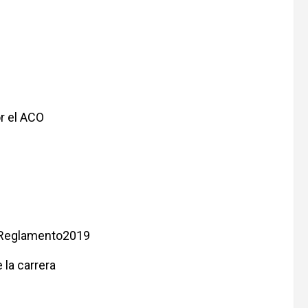
or el ACO
n Reglamento2019
 la carrera