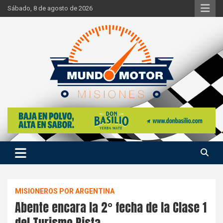
Skip
Sábado, 8 de agosto de 2026
to
content
Si hay ruido de motores ahí estaremos
Mundo Motor Misiones
MISIONEROS POR ARGENTINA
Abente encara la 2° fecha de la Clase 1
del Turismo Pista