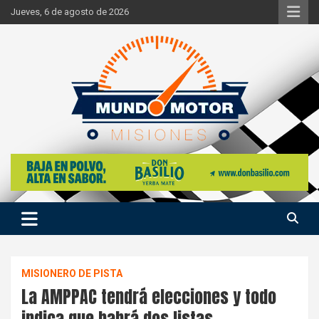
Skip
Jueves, 6 de agosto de 2026
to
content
Si hay ruido de motores ahí estaremos
Mundo Motor Misiones
MISIONERO DE PISTA
La AMPPAC tendrá elecciones y todo
indica que habrá dos listas